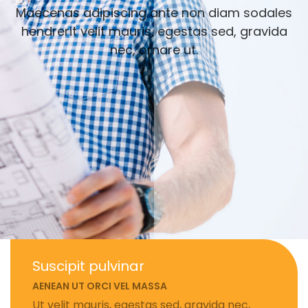
Maecenas adipiscing ante non diam sodales
hendrerit velit mauris, egestas sed, gravida
nec, ornare ut.
Suscipit pulvinar
AENEAN UT ORCI VEL MASSA
Ut velit mauris, egestas sed, gravida nec,